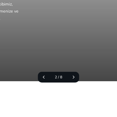
ma
Sunucu Kurulumu
ibimiz,
mox, Hyper-V platformları ile
Linux ve Windows Server üzerinde Ng
tmenize ve
havuzları ve canlı taşınma (live
Apache, IIS gibi web sunucuların güv
yapılandırması.
.
Yapay Zeka (AI) Sistemleri
Kurumsal süreçlerde verimlilik ve inovasyon için
AI tabanlı sistemler, entegrasyonlar ve analiz
çözümleri sağlar.
2 / 8