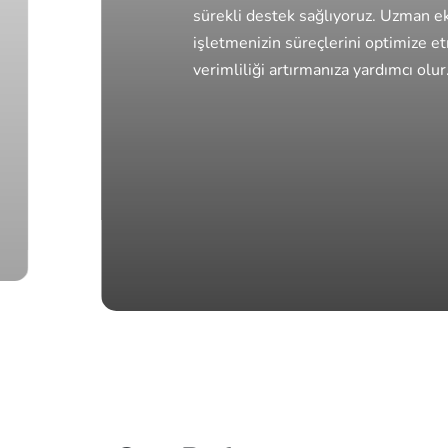
Fintech & Payment Solutions
Sanallaştır
sürekli destek sağlıyoruz. Uzman ek
VMware, Prox
işletmenizin süreçlerini optimize e
sanal makine 
migration).
verimliliği artırmanıza yardımcı olur
IoT Solutions
Business Continuity
Corporate Software Solutions
Cybersecurity Solutions
UI / UX Design
Compliance & Audit Services