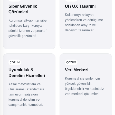
Siber Güvenlik
UI / UX Tasarımı
Çözümleri
Kullanıcıyı anlayan,
yönlendiren ve dönüşüme
Kurumsal altyapınızı siber
odaklanan arayüz ve
tehditlere karşı koruyan,
deneyim tasarımları.
sürekli izlenen ve proaktif
güvenlik çözümleri.
ÇÖZÜM
ÇÖZÜM
Uyumluluk &
Veri Merkezi
Denetim Hizmetleri
Kurumsal sistemler için
yüksek güvenlikli,
Yasal mevzuatlara ve
ölçeklenebilir ve kesintisiz
uluslararası standartlara
veri merkezi çözümleri.
tam uyum sağlayan
kurumsal denetim ve
danışmanlık hizmetleri.