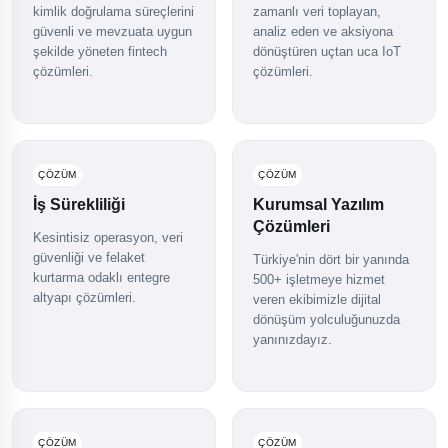
kimlik doğrulama süreçlerini
zamanlı veri toplayan,
güvenli ve mevzuata uygun
analiz eden ve aksiyona
şekilde yöneten fintech
dönüştüren uçtan uca IoT
çözümleri.
çözümleri.
ÇÖZÜM
ÇÖZÜM
İş Sürekliliği
Kurumsal Yazılım
Çözümleri
Kesintisiz operasyon, veri
güvenliği ve felaket
Türkiye'nin dört bir yanında
kurtarma odaklı entegre
500+ işletmeye hizmet
altyapı çözümleri.
veren ekibimizle dijital
dönüşüm yolculuğunuzda
yanınızdayız.
ÇÖZÜM
ÇÖZÜM