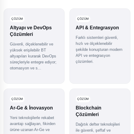
ÇÖZÜM
ÇÖZÜM
Altyapı ve DevOps
API & Entegrasyon
Çözümleri
Farklı sistemleri güvenli,
hızlı ve ölçeklenebilir
Güvenli, ölçeklenebilir ve
şekilde konuşturan modern
yüksek erişilebilir BT
API ve entegrasyon
altyapıları kurarak DevOps
çözümleri.
süreçleriyle entegre ediyor;
otomasyon ve s...
ÇÖZÜM
ÇÖZÜM
Ar-Ge & İnovasyon
Blockchain
Çözümleri
Yeni teknolojilerle rekabet
avantajı sağlayan, fikirden
Dağıtık defter teknolojileri
ürüne uzanan Ar-Ge ve
ile güvenli, şeffaf ve