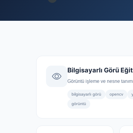
Dijital Arşi
Belgelerinizi 
dijital ortam
UI / UX Tasarımı
Veri Yönetimi
IoT Çözümleri
Bilgisayarlı Görü Eği
Bulut Mimarisi
Görüntü işleme ve nesne tanıma 
Fintech & Ödeme
bilgisayarlı görü
opencv
görüntü
API & Entegrasyon
Yönetilen Bilişim Teknoloji Hizmetleri