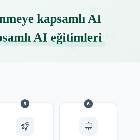
enmeye kapsamlı AI
samlı AI eğitimleri
5
6