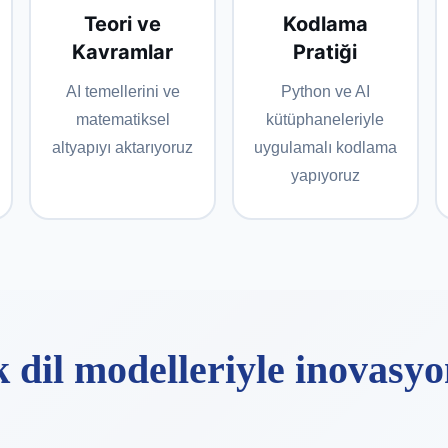
Teori ve
Kodlama
Kavramlar
Pratiği
AI temellerini ve
Python ve AI
matematiksel
kütüphaneleriyle
altyapıyı aktarıyoruz
uygulamalı kodlama
yapıyoruz
 dil modelleriyle inovasy