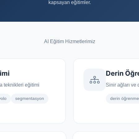
v
kapsayan eğitimler.
Lead Yönetimi
güvenli, hızlı ve erişilebilir şekilde
Web ve mobil formlardan toplanan mü
da yöneten arşiv sistemleri.
adaylarını otomatik CRM kayıtlarına
dönüştüren araçlar.
AI Eğitim Hizmetlerimiz
IT Denetimi & KVKK Danışmanlığı
BT sistemlerinizi değerlendirir, yasal uyumluluk
(KVKK ve diğer düzenlemeler) süreçlerini yönetir
ve riskleri minimize eder.
timi
Derin Öğr
teknikleri eğitimi
Sinir ağları ve
yolo
segmentasyon
derin öğrenme