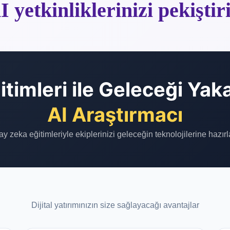
 yetkinliklerinizi pekişti
itimleri ile Geleceği Yak
Data Analyst
y zeka eğitimleriyle ekiplerinizi geleceğin teknolojilerine hazırl
Dijital yatırımınızın size sağlayacağı avantajlar