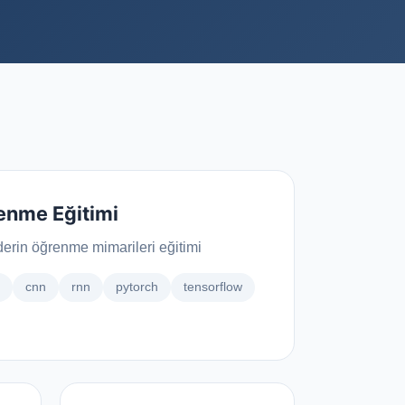
Özel Yazılım Geliştirme
şteri
İş süreçlerinize özel geliştirilen, ölçeklenebilir
ve güvenilir yazılım çözümleri ile dijital
dönüşü...
Yapay Zeka (AI) Sistemleri
Kurumsal süreçlerde verimlilik ve inovasyon için
AI tabanlı sistemler, entegrasyonlar ve analiz
çözümleri sağlar.
enme Eğitimi
 derin öğrenme mimarileri eğitimi
cnn
rnn
pytorch
tensorflow