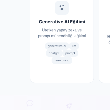
Ar-Ge & İnovasyon
Generative AI Eğitimi
Veri Merkezi
Üretken yapay zeka ve
prompt mühendisliği eğitimi
Te
İş Sürekliliği
generative ai
llm
chatgpt
prompt
fine-tuning