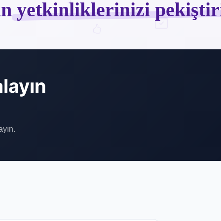
rin
yetkinliklerinizi pekiştir
alayın
ayın.