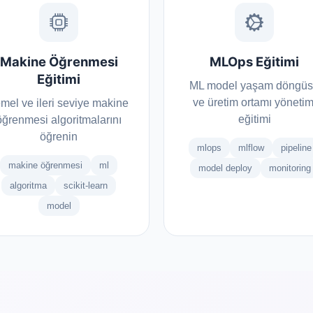
Makine Öğrenmesi
MLOps Eğitimi
Eğitimi
ML model yaşam döngü
ve üretim ortamı yönetim
mel ve ileri seviye makine
eğitimi
öğrenmesi algoritmalarını
öğrenin
mlops
mlflow
pipeline
makine öğrenmesi
ml
model deploy
monitoring
algoritma
scikit-learn
model